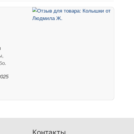
я
ы,
бо.
2025
Контакты