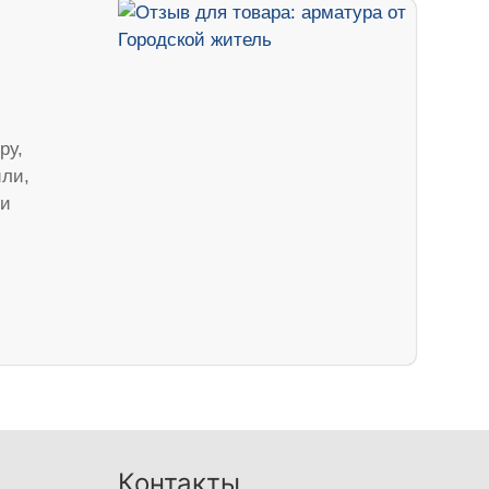
ру,
или,
 и
Контакты