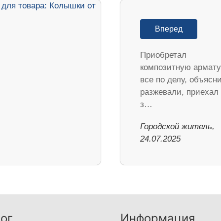
Вперед
Приобретал
композитную армату
все по делу, объясн
разжевали, приехал
з…
Городской житель,
24.07.2025
ог
Информация