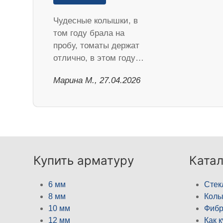
Чудесные колышки, в
том году брала на
пробу, томаты держат
отлично, в этом году…
Марина М., 27.04.2026
Купить арматуру
Катал
6 мм
Стек
8 мм
Кол
10 мм
Фибр
12 мм
Как 