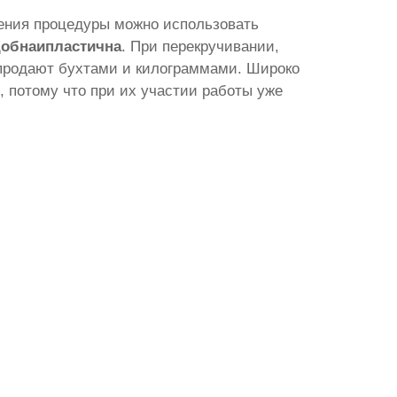
ения процедуры можно использовать
добна
и
пластична
. При перекручивании,
е продают бухтами и килограммами. Широко
, потому что при их участии работы уже