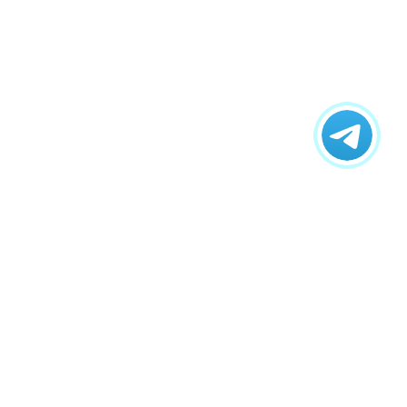
ному воздействию, а также разных химически
и выполнять заливку бетонной смесью. При